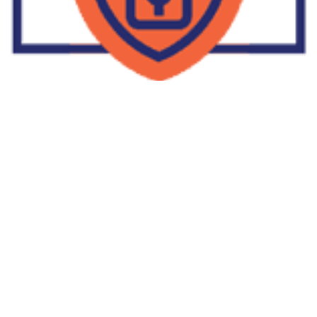
Supplier Dropship Di Salakan
2022-01-01
No Comments
Jika Anda untuk membaca tulisan Supplier Dropship Di Salakan
ini, mungkin Anda lagi memikirkan untuk memulai berbisnis
dropship. Dropshipping atau dropship memang tengah menjadi
bisnis favorit orang banyak. Hal ini karena, bisnis dropship
menjadi jalan keluar masalah ekonomi keluarga yang sedang sulit
di masa pandemi. Tulisan tentang Supplier Dropship Di Salakan
ini menolong kita mendapatkan supplier dropship yang paling
tepat.
Read More »
Facebook
Twitter