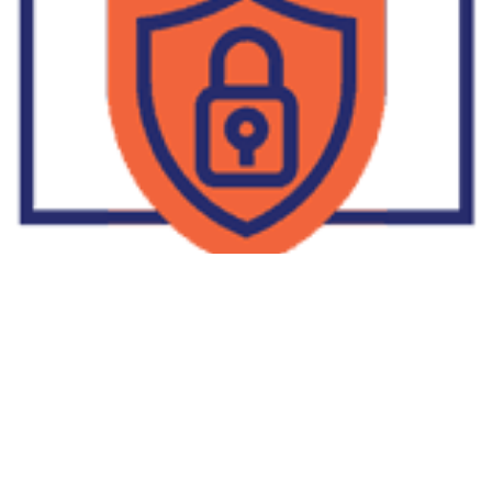
Supplier Dropship Di Salakan
2022-01-01
No Comments
Jika Anda untuk membaca tulisan Supplier Dropship Di Salakan
ini, mungkin Anda lagi memikirkan untuk memulai berbisnis
dropship. Dropshipping atau dropship memang tengah menjadi
bisnis favorit orang banyak. Hal ini karena, bisnis dropship
menjadi jalan keluar masalah ekonomi keluarga yang sedang sulit
di masa pandemi. Tulisan tentang Supplier Dropship Di Salakan