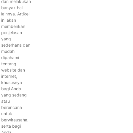
dan melakukan
banyak hal
lainnya. Artikel
ini akan
memberikan
penjelasan
yang
sederhana dan
mudah
dipahami
tentang
website dan
internet,
khususnya
bagi Anda
yang sedang
atau
berencana
untuk
berwirausaha,
serta bagi
Anda