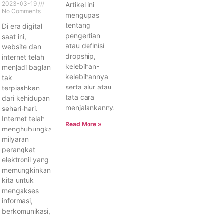
2023-03-19
Artikel ini
No Comments
mengupas
tentang
Di era digital
pengertian
saat ini,
atau definisi
website dan
dropship,
internet telah
kelebihan-
menjadi bagian
kelebihannya,
tak
serta alur atau
terpisahkan
tata cara
dari kehidupan
menjalankannya.
sehari-hari.
Internet telah
Read More »
menghubungkan
milyaran
perangkat
elektronil yang
memungkinkan
kita untuk
mengakses
informasi,
berkomunikasi,