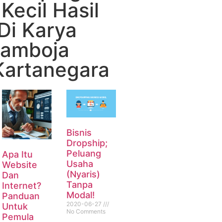
Kecil Hasil
Di Karya
Samboja
Kartanegara
Bisnis
Dropship;
Peluang
Apa Itu
Usaha
Website
(Nyaris)
Dan
Tanpa
Internet?
Modal!
Panduan
2020-06-27
Untuk
No Comments
Pemula