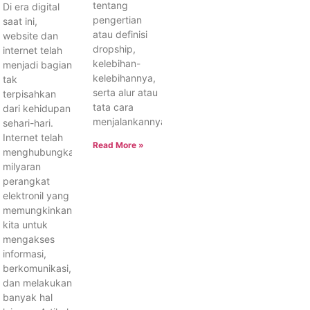
tentang
Di era digital
pengertian
saat ini,
atau definisi
website dan
dropship,
internet telah
kelebihan-
menjadi bagian
kelebihannya,
tak
serta alur atau
terpisahkan
tata cara
dari kehidupan
menjalankannya.
sehari-hari.
Internet telah
Read More »
menghubungkan
milyaran
perangkat
elektronil yang
memungkinkan
kita untuk
mengakses
informasi,
berkomunikasi,
dan melakukan
banyak hal