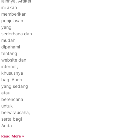
lainnya. Artikel
ini akan
memberikan
penjelasan
yang
sederhana dan
mudah
dipahami
tentang
website dan
internet,
khususnya
bagi Anda
yang sedang
atau
berencana
untuk
berwirausaha,
serta bagi
Anda
Read More »