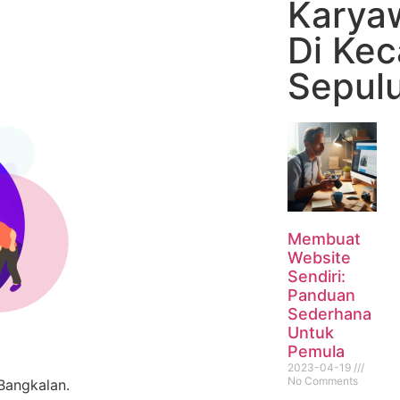
Karya
Di Ke
Sepul
Membuat
Website
Sendiri:
Panduan
Sederhana
Untuk
Pemula
2023-04-19
No Comments
Bangkalan.