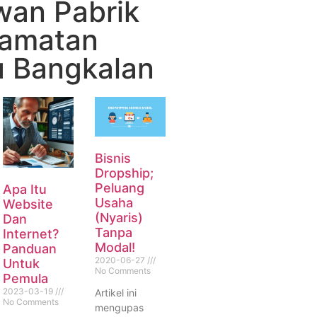
wan Pabrik
camatan
u Bangkalan
Bisnis
Dropship;
Peluang
Apa Itu
Usaha
Website
(Nyaris)
Dan
Tanpa
Internet?
Modal!
Panduan
2020-06-27
Untuk
No Comments
Pemula
2023-03-19
Artikel ini
No Comments
mengupas