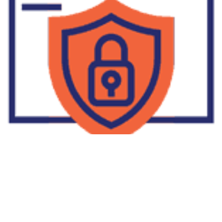
Supplier Dropship Di Salakan
2022-01-01
No Comments
Jika Anda untuk membaca tulisan Supplier Dropship Di Salakan
ini, mungkin Anda lagi memikirkan untuk memulai berbisnis
dropship. Dropshipping atau dropship memang tengah menjadi
bisnis favorit orang banyak. Hal ini karena, bisnis dropship