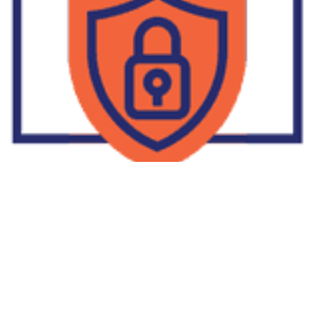
Supplier Dropship Di Salakan
2022-01-01
No Comments
Jika Anda untuk membaca tulisan Supplier Dropship Di Salakan
ini, mungkin Anda lagi memikirkan untuk memulai berbisnis
dropship. Dropshipping atau dropship memang tengah menjadi
bisnis favorit orang banyak. Hal ini karena, bisnis dropship
menjadi jalan keluar masalah ekonomi keluarga yang sedang sulit
di masa pandemi. Tulisan tentang Supplier Dropship Di Salakan