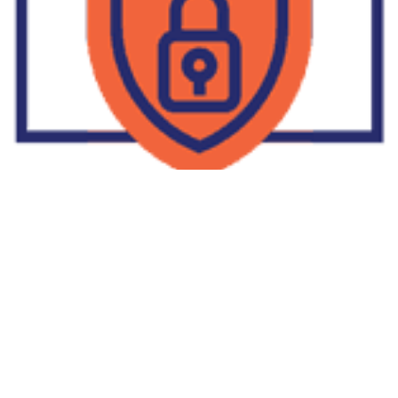
Supplier Dropship Di Salakan
2022-01-01
No Comments
Jika Anda untuk membaca tulisan Supplier Dropship Di Salakan
ini, mungkin Anda lagi memikirkan untuk memulai berbisnis
dropship. Dropshipping atau dropship memang tengah menjadi
bisnis favorit orang banyak. Hal ini karena, bisnis dropship
menjadi jalan keluar masalah ekonomi keluarga yang sedang sulit
di masa pandemi. Tulisan tentang Supplier Dropship Di Salakan
ini menolong kita mendapatkan supplier dropship yang paling
tepat.