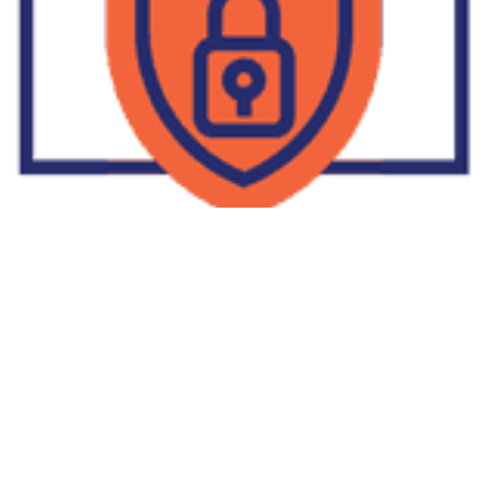
Supplier Dropship Di Salakan
2022-01-01
No Comments
Jika Anda untuk membaca tulisan Supplier Dropship Di Salakan
ini, mungkin Anda lagi memikirkan untuk memulai berbisnis
dropship. Dropshipping atau dropship memang tengah menjadi
bisnis favorit orang banyak. Hal ini karena, bisnis dropship
menjadi jalan keluar masalah ekonomi keluarga yang sedang sulit
di masa pandemi. Tulisan tentang Supplier Dropship Di Salakan
ini menolong kita mendapatkan supplier dropship yang paling
tepat.