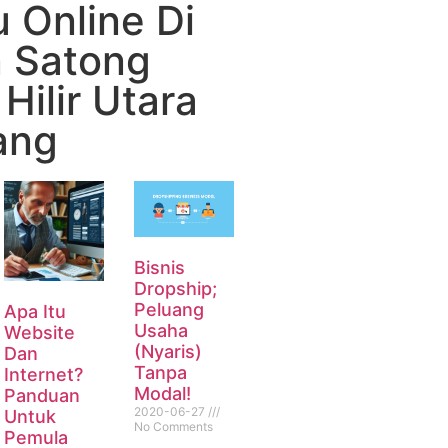
 Online Di
 Satong
Hilir Utara
ang
Bisnis
Dropship;
Peluang
Apa Itu
Usaha
Website
(Nyaris)
Dan
Tanpa
Internet?
Modal!
Panduan
2020-06-27
Untuk
No Comments
Pemula