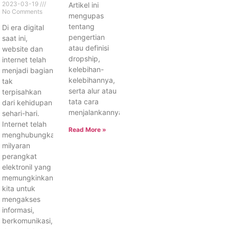
2023-03-19
Artikel ini
No Comments
mengupas
tentang
Di era digital
pengertian
saat ini,
atau definisi
website dan
dropship,
internet telah
kelebihan-
menjadi bagian
kelebihannya,
tak
serta alur atau
terpisahkan
tata cara
dari kehidupan
menjalankannya.
sehari-hari.
Internet telah
Read More »
menghubungkan
milyaran
perangkat
elektronil yang
memungkinkan
kita untuk
mengakses
informasi,
berkomunikasi,