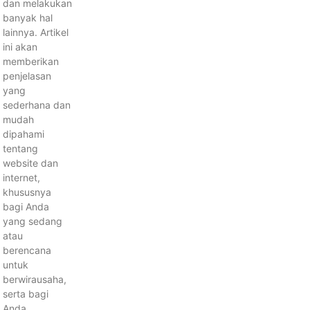
dan melakukan
banyak hal
lainnya. Artikel
ini akan
memberikan
penjelasan
yang
sederhana dan
mudah
dipahami
tentang
website dan
internet,
khususnya
bagi Anda
yang sedang
atau
berencana
untuk
berwirausaha,
serta bagi
Anda