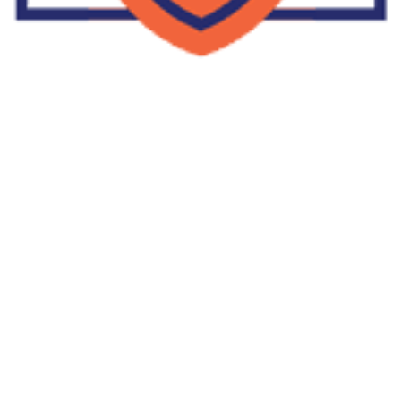
Supplier Dropship Di Salakan
2022-01-01
No Comments
Jika Anda untuk membaca tulisan Supplier Dropship Di Salakan
ini, mungkin Anda lagi memikirkan untuk memulai berbisnis
dropship. Dropshipping atau dropship memang tengah menjadi
bisnis favorit orang banyak. Hal ini karena, bisnis dropship
menjadi jalan keluar masalah ekonomi keluarga yang sedang sulit
di masa pandemi. Tulisan tentang Supplier Dropship Di Salakan
ini menolong kita mendapatkan supplier dropship yang paling
tepat.
Read More »
Facebook
Twitter
LinkedIn