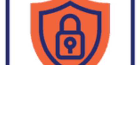
Supplier Dropship Di Salakan
2022-01-01
No Comments
Jika Anda untuk membaca tulisan Supplier Dropship Di Salakan
ini, mungkin Anda lagi memikirkan untuk memulai berbisnis
dropship. Dropshipping atau dropship memang tengah menjadi
bisnis favorit orang banyak. Hal ini karena, bisnis dropship
menjadi jalan keluar masalah ekonomi keluarga yang sedang sulit