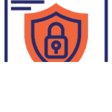
Supplier Dropship Di Salakan
2022-01-01
No Comments
Jika Anda untuk membaca tulisan Supplier Dropship Di Salakan
ini, mungkin Anda lagi memikirkan untuk memulai berbisnis
dropship. Dropshipping atau dropship memang tengah menjadi