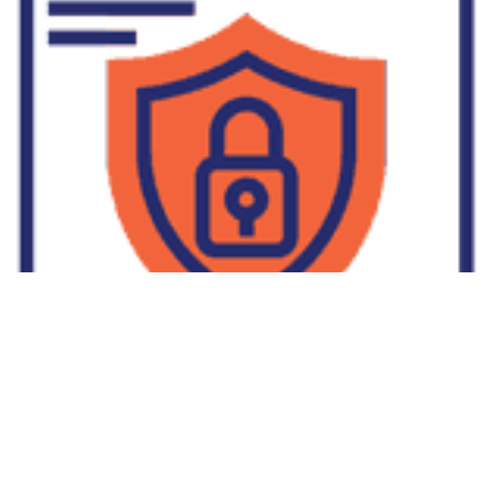
Supplier Dropship Di Salakan
2022-01-01
No Comments
Jika Anda untuk membaca tulisan Supplier Dropship Di Salakan
ini, mungkin Anda lagi memikirkan untuk memulai berbisnis
dropship. Dropshipping atau dropship memang tengah menjadi