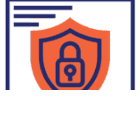
Supplier Dropship Di Salakan
2022-01-01
No Comments
Jika Anda untuk membaca tulisan Supplier Dropship Di Salakan