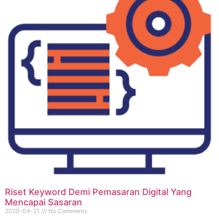
Riset Keyword Demi Pemasaran Digital Yang
Mencapai Sasaran
2020-04-21
No Comments