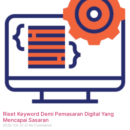
Riset Keyword Demi Pemasaran Digital Yang
Mencapai Sasaran
2020-04-21
No Comments