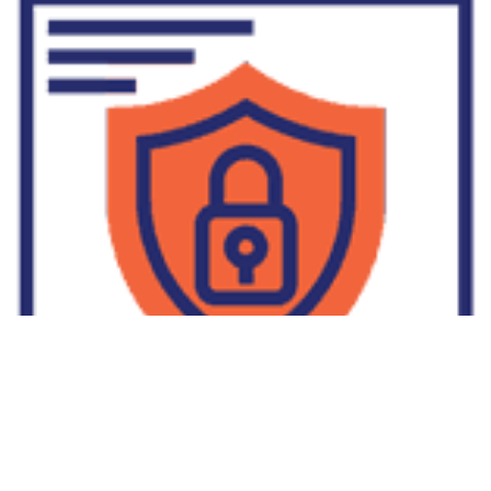
Supplier Dropship Di Salakan
2022-01-01
No Comments
Jika Anda untuk membaca tulisan Supplier Dropship Di Salakan