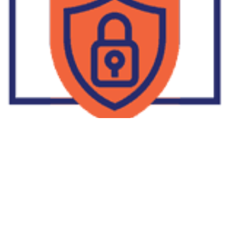
Supplier Dropship Di Salakan
2022-01-01
No Comments
Jika Anda untuk membaca tulisan Supplier Dropship Di Salakan
ini, mungkin Anda lagi memikirkan untuk memulai berbisnis
dropship. Dropshipping atau dropship memang tengah menjadi
bisnis favorit orang banyak. Hal ini karena, bisnis dropship
menjadi jalan keluar masalah ekonomi keluarga yang sedang sulit
di masa pandemi. Tulisan tentang Supplier Dropship Di Salakan