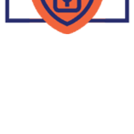
Supplier Dropship Di Salakan
2022-01-01
No Comments
Jika Anda untuk membaca tulisan Supplier Dropship Di Salakan
ini, mungkin Anda lagi memikirkan untuk memulai berbisnis
dropship. Dropshipping atau dropship memang tengah menjadi
bisnis favorit orang banyak. Hal ini karena, bisnis dropship
menjadi jalan keluar masalah ekonomi keluarga yang sedang sulit
di masa pandemi. Tulisan tentang Supplier Dropship Di Salakan
ini menolong kita mendapatkan supplier dropship yang paling
tepat.
Read More »
Facebook
Twitter