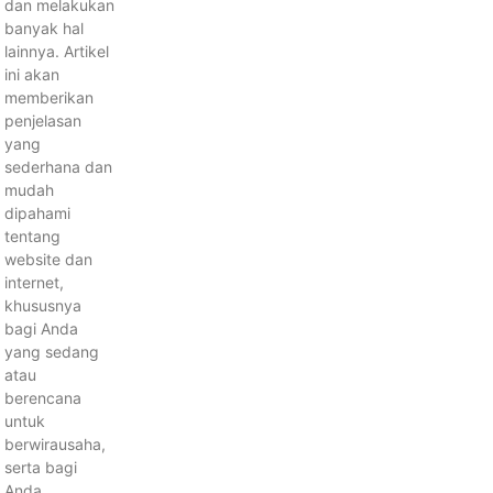
dan melakukan
banyak hal
lainnya. Artikel
ini akan
memberikan
penjelasan
yang
sederhana dan
mudah
dipahami
tentang
website dan
internet,
khususnya
bagi Anda
yang sedang
atau
berencana
untuk
berwirausaha,
serta bagi
Anda