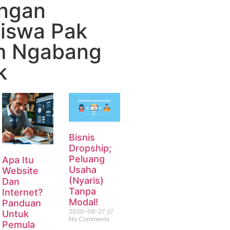
ngan
iswa Pak
 Ngabang
k
Bisnis
Dropship;
Peluang
Apa Itu
Usaha
Website
(Nyaris)
Dan
Tanpa
Internet?
Modal!
Panduan
2020-06-27
Untuk
No Comments
Pemula