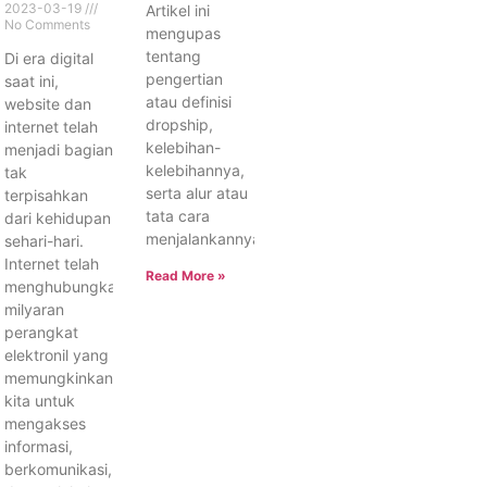
2023-03-19
Artikel ini
No Comments
mengupas
tentang
Di era digital
pengertian
saat ini,
atau definisi
website dan
dropship,
internet telah
kelebihan-
menjadi bagian
kelebihannya,
tak
serta alur atau
terpisahkan
tata cara
dari kehidupan
menjalankannya.
sehari-hari.
Internet telah
Read More »
menghubungkan
milyaran
perangkat
elektronil yang
memungkinkan
kita untuk
mengakses
informasi,
berkomunikasi,