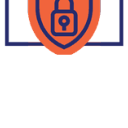
Supplier Dropship Di Salakan
2022-01-01
No Comments
Jika Anda untuk membaca tulisan Supplier Dropship Di Salakan
ini, mungkin Anda lagi memikirkan untuk memulai berbisnis
dropship. Dropshipping atau dropship memang tengah menjadi
bisnis favorit orang banyak. Hal ini karena, bisnis dropship
menjadi jalan keluar masalah ekonomi keluarga yang sedang sulit
di masa pandemi. Tulisan tentang Supplier Dropship Di Salakan
ini menolong kita mendapatkan supplier dropship yang paling
tepat.