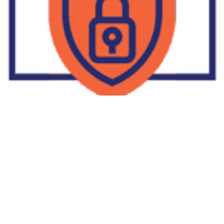
Supplier Dropship Di Salakan
2022-01-01
No Comments
Jika Anda untuk membaca tulisan Supplier Dropship Di Salakan
ini, mungkin Anda lagi memikirkan untuk memulai berbisnis
dropship. Dropshipping atau dropship memang tengah menjadi
bisnis favorit orang banyak. Hal ini karena, bisnis dropship
menjadi jalan keluar masalah ekonomi keluarga yang sedang sulit
di masa pandemi. Tulisan tentang Supplier Dropship Di Salakan
ini menolong kita mendapatkan supplier dropship yang paling
tepat.