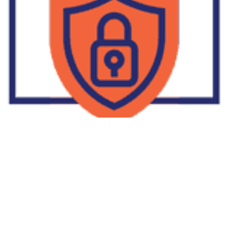
Supplier Dropship Di Salakan
2022-01-01
No Comments
Jika Anda untuk membaca tulisan Supplier Dropship Di Salakan
ini, mungkin Anda lagi memikirkan untuk memulai berbisnis
dropship. Dropshipping atau dropship memang tengah menjadi
bisnis favorit orang banyak. Hal ini karena, bisnis dropship
menjadi jalan keluar masalah ekonomi keluarga yang sedang sulit
di masa pandemi. Tulisan tentang Supplier Dropship Di Salakan