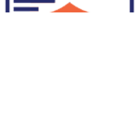
Supplier Dropship Di Salakan
2022-01-01
No Comments
Jika Anda untuk membaca tulisan Supplier Dropship Di Salakan
ini, mungkin Anda lagi memikirkan untuk memulai berbisnis
dropship. Dropshipping atau dropship memang tengah menjadi